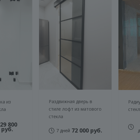
Раздвижная дверь в
ка из
Радиу
стиле лофт из матового
кла
стек
стекла
29 800
руб.
72 000 руб.
7 дней