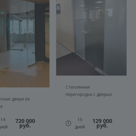
Стеклянная
перегородка с дверью
сные двери из
ла
14
15
720 000
129 000
руб.
руб.
дней
дней