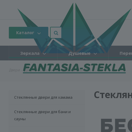
Каталог
Зеркала
Душевые
Пере
Двери
-
Двери
-
Стеклянные двери в спальню
Стекля
Стеклянные двери для хамама
Cтеклянные двери для бани и
сауны