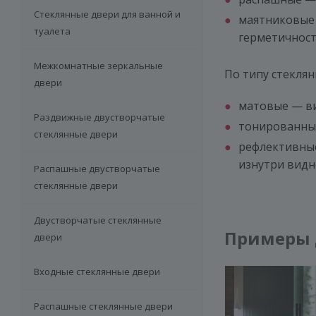
Стеклянные двери для ванной и
маятниковые 
туалета
герметичност
Межкомнатные зеркальные
По типу стеклян
двери
матовые — ви
Раздвижные двустворчатые
тонированные
стеклянные двери
рефлективные
изнутри видно
Распашные двустворчатые
стеклянные двери
Двустворчатые стеклянные
Примеры 
двери
Входные стеклянные двери
Распашные стеклянные двери