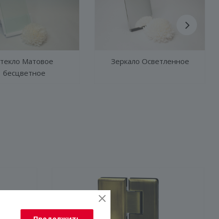
текло Матовое
Зеркало Осветленное
бесцветное
Продолжить