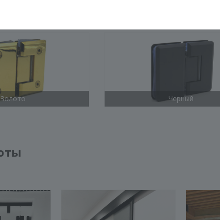
Хром
Матовый хром
КОНСТРУКЦИЯ
СТЕКЛО
ФУРНИТУРА
Золото
Черный
оты