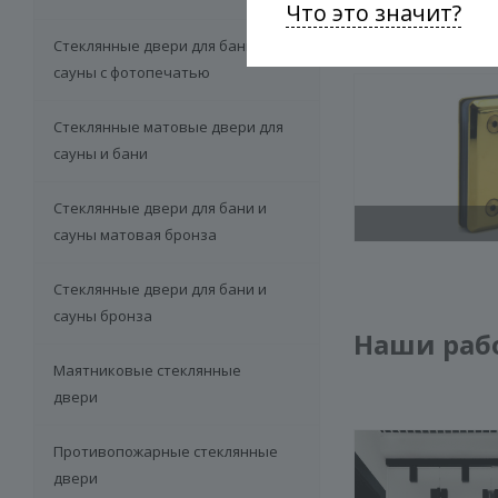
Что это значит?
Стеклянные двери для бани и
сауны с фотопечатью
Стеклянные матовые двери для
сауны и бани
Стеклянные двери для бани и
сауны матовая бронза
Стеклянные двери для бани и
сауны бронза
Наши раб
Маятниковые стеклянные
двери
Противопожарные стеклянные
двери