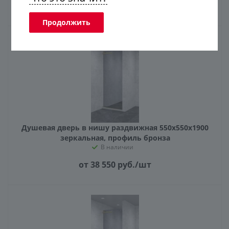
от 46 450
руб.
/шт
Продолжить
Душевая дверь в нишу раздвижная 550х550х1900
зеркальная, профиль бронза
В наличии
от 38 550
руб.
/шт