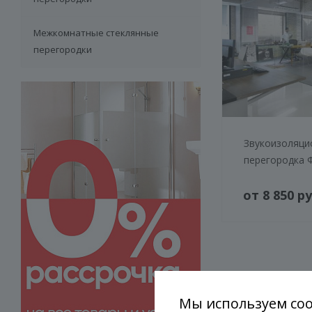
Межкомнатные стеклянные
перегородки
Звукоизоляци
перегородка 
от 8 850 ру
Варианты
Мы используем coo