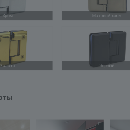
Хром
Матовый хром
Золото
Черный
оты