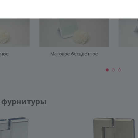
тное
Матовое бесцветное
КОНСТРУКЦИЯ
СТЕКЛО
ФУРНИТУРА
 фурнитуры