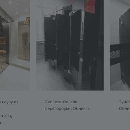
Сантехнические
Туале
 сауну из
перегородки, Обнинск
Обни
текла,
-н