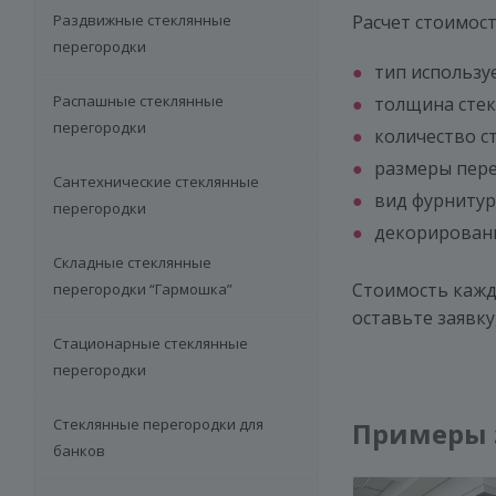
Раздвижные стеклянные
Расчет стоимос
перегородки
тип использу
Распашные стеклянные
толщина стек
перегородки
количество с
размеры пер
Сантехнические стеклянные
вид фурнитур
перегородки
декорировани
Складные стеклянные
Стоимость каждо
перегородки “Гармошка”
оставьте заявк
Стационарные стеклянные
перегородки
Стеклянные перегородки для
Примеры 
банков