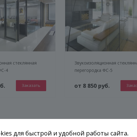
онная стеклянная
Звукоизоляционная стеклянн
ФС-4
перегородка ФС-5
б.
от 8 850 руб.
Заказать
Зака
ГЕНЕРАТОР ДУШЕВЫХ КАБИН
 стекла
kies для быстрой и удобной работы сайта.