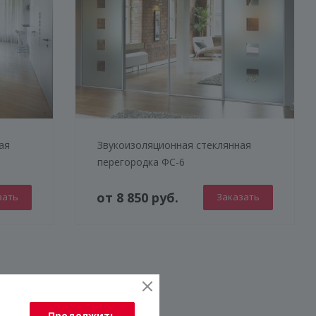
ая
Звукоизоляционная стеклянная
перегородка ФС-6
от 8 850 руб.
зать
Заказать
Продолжить