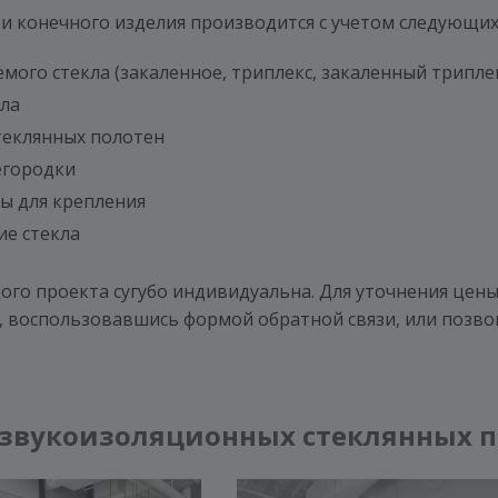
ти конечного изделия производится с учетом следующи
емого стекла (закаленное, триплекс, закаленный трипле
ла
теклянных полотен
егородки
ы для крепления
е стекла
го проекта сугубо индивидуальна. Для уточнения цены
у, воспользовавшись формой обратной связи, или позво
звукоизоляционных стеклянных п