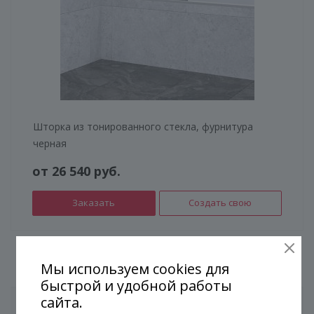
Шторка из тонированного стекла, фурнитура
черная
от 26 540 руб.
Заказать
Создать свою
Мы используем cookies для
быстрой и удобной работы
сайта.
Создайте свой проект и узнайте его