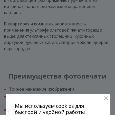
В торговых центрах применяют уф-печать на
витринах, нанося рекламные изображения и
картины.
В квартирах и комнатах вариативность
применения ультрафиолетовой печати гораздо
выше: для стеклянных столешниц, кухонных
фартуков, душевых кабин, створок мебели, дверей,
перегородок.
Преимущества фотопечати
Точное нанесение изображения.
Устойчивость к повреждениям, влажности,
температуре.
Мы используем cookies для
Простая очистка от пыли, загрязнений моющими
быстрой и удобной работы