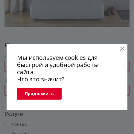
Измерения
Мы используем cookies для
Высота (мм)
*
быстрой и удобной работы
сайта.
Что это значит?
Ширина (мм)
*
Продолжить
Услуги
Монтаж
Доставка