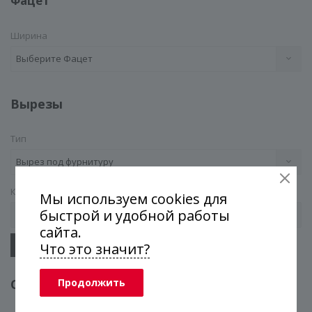
Фацет
Ширина
Выберите Фацет
Вырезы
Тип
Вырез под фурнитуру
Кол-во
Мы используем cookies для
быстрой и удобной работы
сайта.
Добавить другие вырезы
Что это значит?
Продолжить
Отверстия