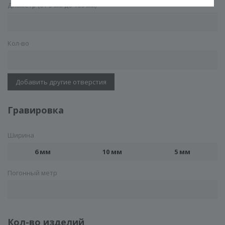
Диаметр (от 5 мм до 100 мм)
Кол-во
Добавить другие отверстия
Гравировка
Ширина
6 мм
10 мм
5 мм
Погонный метр
Кол-во изделий