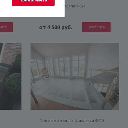
Ступени из стекла ФС-1
от 4 500 руб.
зать
Заказать
Пол из матового триплекса ФС-8