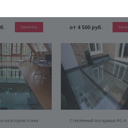
екла с подсветкой
Ступени из стекла ФС-3
б.
от 4 500 руб.
Заказать
Зака
КОНСТРУКЦИЯ
СТЕКЛО
ФУРНИТУРА
ол на втором этаже
Стеклянный пол-крыша ФС-4