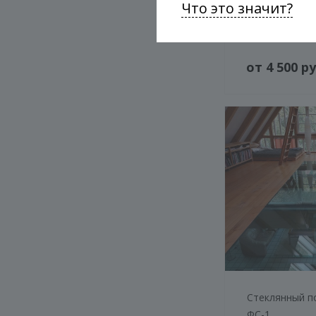
Что это значит?
Ступени из ст
ФС-4
от 4 500 ру
Стеклянный п
ФС-1