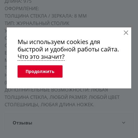
ДЛИНА: 975
ОФОРМЛЕНИЕ:
ТОЛЩИНА СТЕКЛА / ЗЕРКАЛА: 8 ММ
ТИП: ЖУРНАЛЬНЫЙ СТОЛИК
УПАКОВКА: ТВЕРДАЯ КАРТОННАЯ КОРОБКА (3-Х
СЛОЙНЫЙ ГОФРОКАРТОН Т23)
Мы используем cookies для
ОБРАБОТКА КРАЯ: ПОЛИРОВАННАЯ КРОМКА -
быстрой и удобной работы сайта.
ЕВРОКРОМКА
Что это значит?
МАТЕРИАЛ: СТЕКЛО БРОНЗА, ЗАКАЛЕННОЕ -
ТРАВМОБЕЗОПАСНОЕ
Продолжить
НОЖКИ: ХРОМИРОВАННАЯ ТРУБА ДИАМ.50 ММ
(ИТАЛИЯ)
ДОПОЛНИТЕЛЬНЫЕ ВОЗМОЖНОСТИ: ЛЮБАЯ
ТОЛЩИНА СТЕКЛА, ЛЮБОЙ РАЗМЕР, ЛЮБОЙ ЦВЕТ
СТОЛЕШНИЦЫ, ЛЮБАЯ ДЛИНА НОЖЕК.
Отзывы