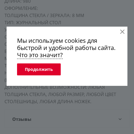
ДЛИНА: 980
ОФОРМЛЕНИЕ:
ТОЛЩИНА СТЕКЛА / ЗЕРКАЛА: 8 ММ
ТИП: ЖУРНАЛЬНЫЙ СТОЛ
УПАКОВКА: ТВЕРДАЯ КАРТОННАЯ КОРОБКА (3-Х
СЛОЙНЫЙ ГОФРОКАРТОН Т23)
Мы используем cookies для
ОБРАБОТКА КРАЯ: ПОЛИРОВАННАЯ КРОМКА -
быстрой и удобной работы сайта.
ЕВРОКРОМКА
Что это значит?
МАТЕРИАЛ: СТЕКЛО СЕРОЕ, ЗАКАЛЕННОЕ -
ТРАВМОБЕЗОПАСНОЕ
Продолжить
НОЖКИ: ХРОМИРОВАННАЯ ТРУБА ДИАМ.50 ММ
(ИТАЛИЯ)
ДОПОЛНИТЕЛЬНЫЕ ВОЗМОЖНОСТИ: ЛЮБАЯ
ТОЛЩИНА СТЕКЛА, ЛЮБОЙ РАЗМЕР, ЛЮБОЙ ЦВЕТ
СТОЛЕШНИЦЫ, ЛЮБАЯ ДЛИНА НОЖЕК.
Отзывы