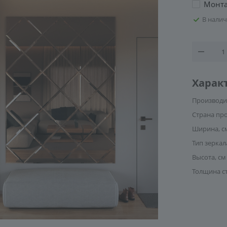
Монт
В нали
Харак
Производи
Страна пр
Ширина, с
Тип зеркал
Высота, см
Толщина с