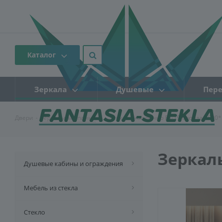
Каталог
Зеркала
Душевые
Пере
Двери
-
Зеркальные панно
-
Зеркальное панно FS-19 бронза 1500
Зеркаль
Душевые кабины и ограждения
Мебель из стекла
Стекло