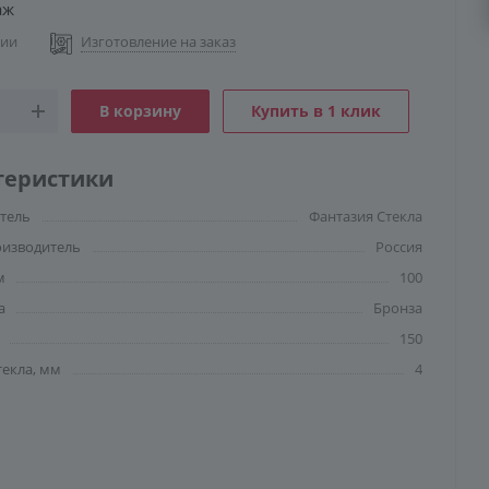
аж
чии
Изготовление на заказ
В корзину
Купить в 1 клик
теристики
тель
Фантазия Стекла
оизводитель
Россия
м
100
а
Бронза
150
текла, мм
4