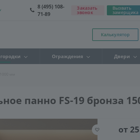
8 (495) 108-
Заказать
Вызвать
звонок
замерщика
71-89
Калькулятор
городки
Ограждения
Двери
*1000 мм
ное панно FS-19 бронза 15
от 25