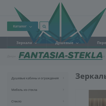
Каталог
Зеркала
Душевые
Пере
Двери
-
Зеркальные панно
-
Зеркальное панно FS-17 осветленное
Зеркаль
Душевые кабины и ограждения
Мебель из стекла
Стекло