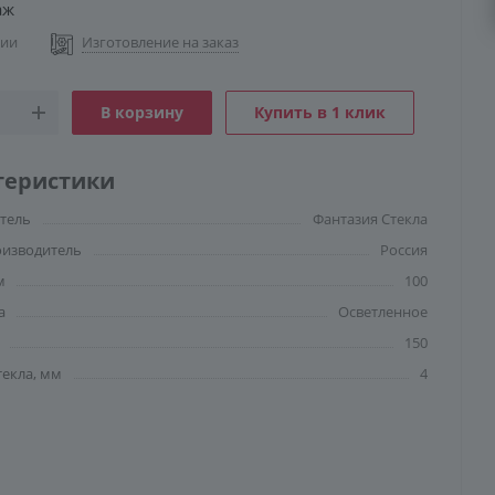
аж
чии
Изготовление на заказ
В корзину
Купить в 1 клик
теристики
тель
Фантазия Стекла
оизводитель
Россия
м
100
а
Осветленное
150
текла, мм
4