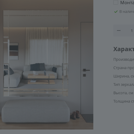
Монт
В нали
Харак
Производи
Страна пр
Ширина, с
Тип зеркал
Высота, см
Толщина с