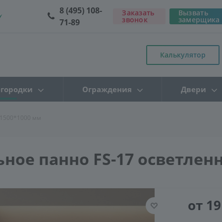
8 (495) 108-
Заказать
Вызвать
звонок
замерщика
71-89
Калькулятор
городки
Ограждения
Двери
 1500*1000 мм
ное панно FS-17 осветлен
от 19