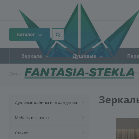
Каталог
Зеркала
Душевые
Пере
Двери
-
Зеркальные панно
-
Зеркальное панно FS-05 бронза 1500
Зеркаль
Душевые кабины и ограждения
Мебель из стекла
Стекло