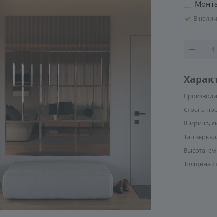
Монт
В нали
Харак
Производи
Страна пр
Ширина, с
Тип зеркал
Высота, см
Толщина с