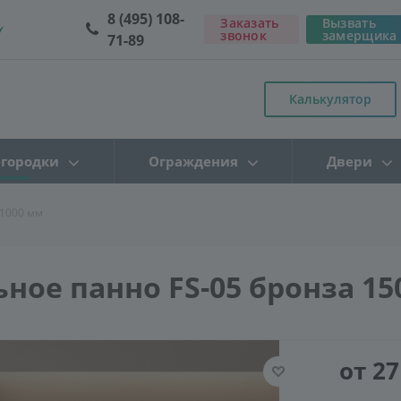
8 (495) 108-
Заказать
Вызвать
звонок
замерщика
71-89
Калькулятор
городки
Ограждения
Двери
*1000 мм
ное панно FS-05 бронза 15
от 27