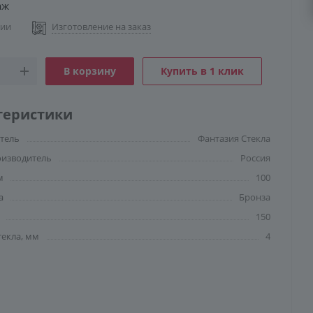
аж
чии
Изготовление на заказ
В корзину
Купить в 1 клик
теристики
тель
Фантазия Стекла
оизводитель
Россия
м
100
а
Бронза
150
текла, мм
4