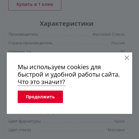
Купить в 1 клик
Характеристики
Производитель
Фантазия Стекла
Страна производитель
Россия
Ширина, см
60
Высота, см
160
Мы используем cookies для
Глубина, см
110
быстрой и удобной работы сайта.
Ширина входа, см
60
Что это значит?
Толщина стекла, мм
8
Форма
Прямоугольная
Продолжить
Конструкция дверей
Распашная
Количество секций двери
1
Цвет фурнитуры
Хром
Цвет стекла
Матовое